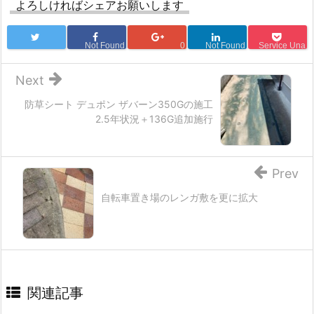
よろしければシェアお願いします
Not Found
0
Not Found
Service Una
Next
防草シート デュポン ザバーン350Gの施工
2.5年状況＋136G追加施行
Prev
自転車置き場のレンガ敷を更に拡大
関連記事