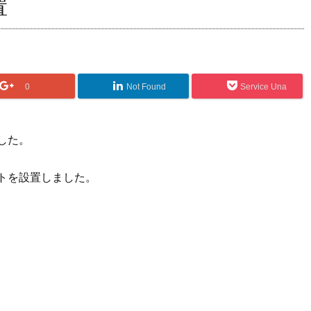
置
0
Not Found
Service Una
した。
イトを設置しました。