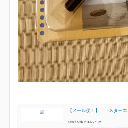
【メール便！】 スターエム(
posted with
カエレバ