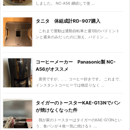
しました。 NC-A56 継続して使 ...
タニタ 体組成計RD-907購入
これまで運動は通勤自転車と週1回のバドミント
ンと週末のみだったのに加え、バドミン ...
コーヒーメーカー Panasonic製 NC-
A56がオススメ
唐突ですが、、、コーヒー好きです。 これまで、
インスタントコーヒーでは物足りなく ...
タイガーのトースターKAE-G13Nでパン
が焼けなくなった件
我が家のトースターはタイガーのKAE-G13Nとい
う、食パンが４枚一気に焼けるト ...