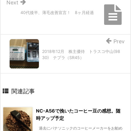
Next
40代後半、薄毛改善宣言！ 8ヶ月経過
Prev
2018年12月 株主優待 トラスコ中山(98
30) テプラ（SR45）
関連記事
NC-A56で挽いたコーヒー豆の感想。随
時アップ予定
過去にパナソニックのコーヒーメーカーをお勧め