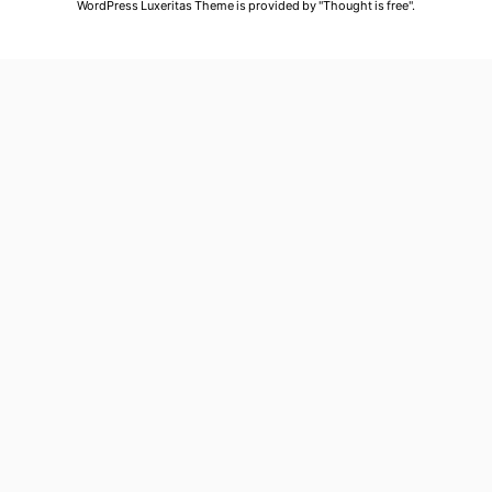
WordPress Luxeritas Theme is provided by "
Thought is free
".