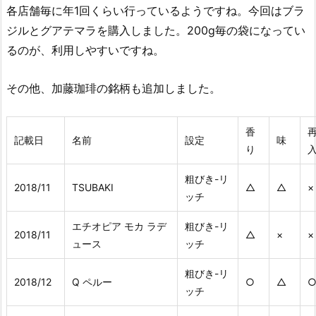
各店舗毎に年1回くらい行っているようですね。今回はブラ
ジルとグアテマラを購入しました。200g毎の袋になってい
るのが、利用しやすいですね。
その他、加藤珈琲の銘柄も追加しました。
香
記載日
名前
設定
味
り
粗びき-リ
2018/11
TSUBAKI
△
△
×
ッチ
エチオピア モカ ラデ
粗びき-リ
2018/11
△
×
×
ュース
ッチ
粗びき-リ
2018/12
Q ペルー
○
△
ッチ