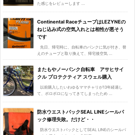
た感じをレビューします ...
Continental RaceチューブはLEZYNEの
ねじ込み式の空気入れとは相性が悪そう
です
先日、帰宅時に、自転車のパンクに気が付き、替
えのチューブと取り換えて、帰宅後空気 ...
またもやノーパンク自転車 アサヒサイ
クル プロテクティア スウェル購入
以前購入したいわゆるママチャリが13年経過し
て、ボロボロになってきてしまったため ...
防水ウエストバックSEAL LINEシールパ
ック修理失敗。だけど・・
防水ウエストバックとしてSEAL LINEのシールパ