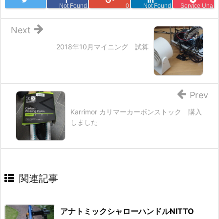
Not Found
0
Not Found
Service Una
Next
2018年10月マイニング 試算
Prev
Karrimor カリマーカーボンストック 購入
しました
関連記事
アナトミックシャローハンドルNITTO