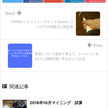
Not Found
0
Not Found
Service Una
Next
YONEX バドミントンラケットDuoraシリ
ーズでの問題点と対応策
Prev
投資について改めて考えて、レバレッジを
かけた自動売買に手を出してみる
関連記事
2018年10月マイニング 試算