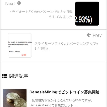
Next
トライオートFX 自作パターンで約3ヶ月動
かしてみました
Prev
スライサーソフトCura バージョンアップv
3.4.1導入
関連記事
GenesisMiningでビットコイン募集開始
仮想通貨市場が冷え込んでいる昨今ですが、
GenesisMiningで新規にビット ...