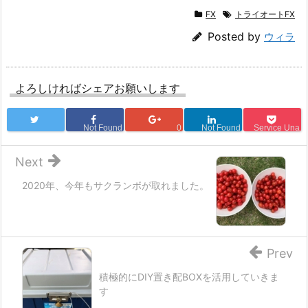
FX
トライオートFX
Posted by
ウィラ
よろしければシェアお願いします
Not Found
0
Not Found
Service Una
Next
2020年、今年もサクランボが取れました。
Prev
積極的にDIY置き配BOXを活用していきま
す